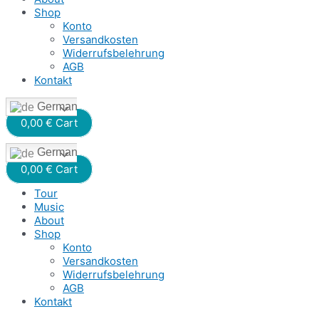
Shop
Konto
Versandkosten
Widerrufsbelehrung
AGB
Kontakt
German
0,00
€
Cart
German
0,00
€
Cart
Tour
Music
About
Shop
Konto
Versandkosten
Widerrufsbelehrung
AGB
Kontakt