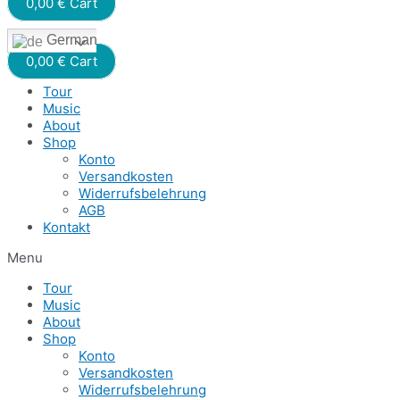
0,00
€
Cart
German
0,00
€
Cart
Tour
Music
About
Shop
Konto
Versandkosten
Widerrufsbelehrung
AGB
Kontakt
Menu
Tour
Music
About
Shop
Konto
Versandkosten
Widerrufsbelehrung