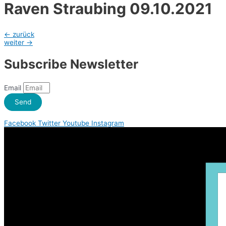
Raven Straubing 09.10.2021
Beitragsnavigation
←
zurück
weiter
→
Subscribe Newsletter
Email
Send
Facebook
Twitter
Youtube
Instagram