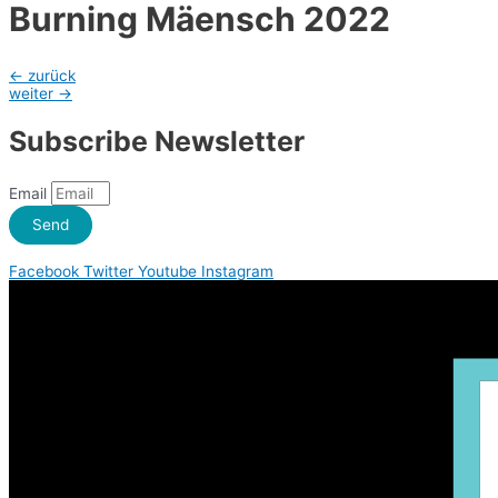
Burning Mäensch 2022
Beitragsnavigation
←
zurück
weiter
→
Subscribe Newsletter
Email
Send
Facebook
Twitter
Youtube
Instagram