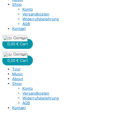
Shop
Konto
Versandkosten
Widerrufsbelehrung
AGB
Kontakt
German
0,00
€
Cart
German
0,00
€
Cart
Tour
Music
About
Shop
Konto
Versandkosten
Widerrufsbelehrung
AGB
Kontakt