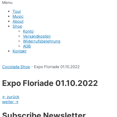
Menu
Tour
Music
About
Shop
Konto
Versandkosten
Widerrufsbelehrung
AGB
Kontakt
Cocolada Shop
-
Expo Floriade 01.10.2022
Expo Floriade 01.10.2022
Beitragsnavigation
←
zurück
weiter
→
Subscribe Newsletter