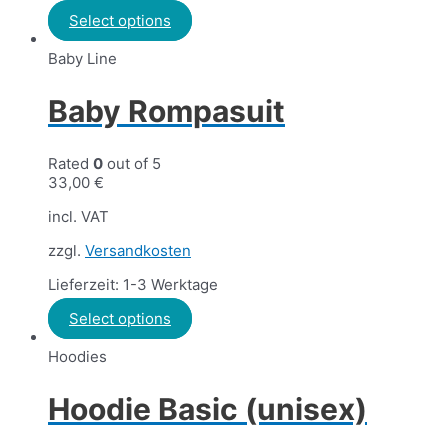
Select options
Baby Line
Baby Rompasuit
Rated
0
out of 5
33,00
€
incl. VAT
zzgl.
Versandkosten
Lieferzeit: 1-3 Werktage
Select options
Hoodies
Hoodie Basic (unisex)