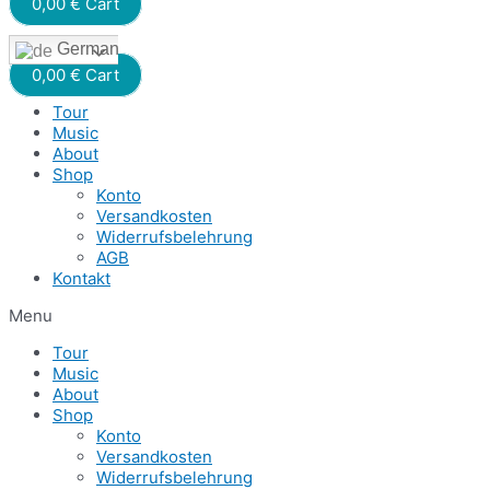
0,00
€
Cart
German
0,00
€
Cart
Tour
Music
About
Shop
Konto
Versandkosten
Widerrufsbelehrung
AGB
Kontakt
Menu
Tour
Music
About
Shop
Konto
Versandkosten
Widerrufsbelehrung