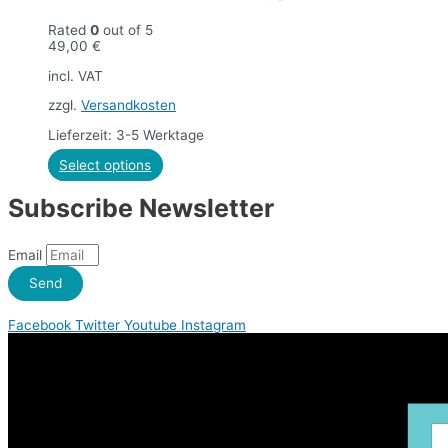
Rated
0
out of 5
49,00
€
incl. VAT
zzgl.
Versandkosten
Lieferzeit: 3-5 Werktage
Select options
Subscribe Newsletter
Email
Send
Facebook
Twitter
Youtube
Instagram