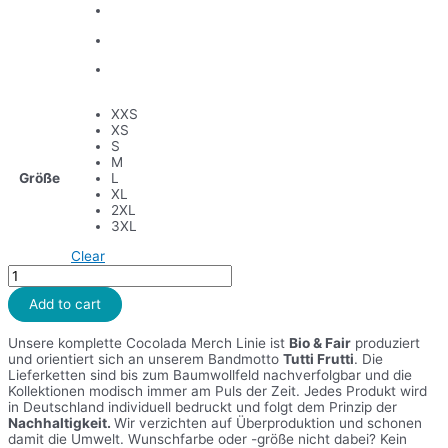
XXS
XS
S
M
Größe
L
XL
2XL
3XL
Clear
Hoodie
Basic
(unisex)
Add to cart
quantity
Unsere komplette Cocolada Merch Linie ist
Bio & Fair
produziert
und orientiert sich an unserem Bandmotto
Tutti Frutti
. Die
Lieferketten sind bis zum Baumwollfeld nachverfolgbar und die
Kollektionen modisch immer am Puls der Zeit. Jedes Produkt wird
in Deutschland individuell bedruckt und folgt dem Prinzip der
Nachhaltigkeit.
Wir verzichten auf Überproduktion und schonen
damit die Umwelt. Wunschfarbe oder -größe nicht dabei? Kein